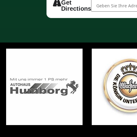
Address - Jahreshaup
Get
Directions