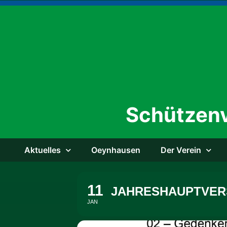
Schützenv
Aktu­el­les
Oeyn­hau­sen
Der Ver­ein
11
JAHRESHAUPTVER
JAN