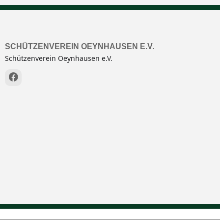
Nach der Versammlung wird ein kleiner Imbiss gereicht!
Erweiterung der Tagesordnung, müssen bis spätestens 7 Tage vor 
 des Schützenvereins Oeynhausen e.V. gerichtet werden.
SCHÜTZENVEREIN OEYNHAUSEN E.V.
Schüt­zen­ver­ein Oeyn­hau­sen e.V.
 viele Vereinsmitglieder zu unserer diesjährigen Jahreshauptver