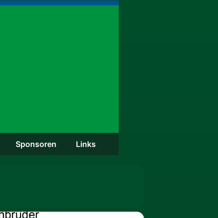
Spon­so­ren
Links