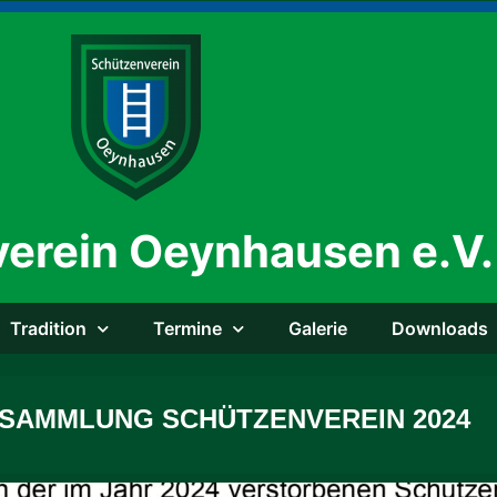
erein Oeynhausen e.V.
Tra­di­ti­on
Ter­mi­ne
Gale­rie
Down­loads
SAMMLUNG SCHÜTZENVEREIN 2024