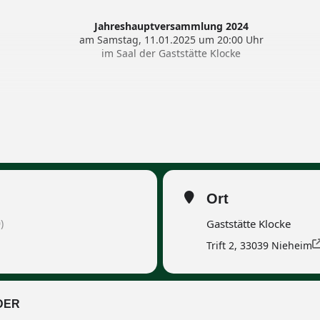
Jahreshauptversammlung 2024
am Samstag, 11.01.2025 um 20:00 Uhr
im Saal der Gaststätte Klocke
ar Kleine
verstorbenen Schützenbrüder
 der letzten JHV und Genehmigung
äftsjahr 2024 und Aussprache
Ort
d Entlastung des Vorstands
)
Gaststätte Klocke
r das Geschäftsjahr 2025
ch- und Umzugsordnung
Trift 2, 33039 Nieheim
s- und Pokalschiessen
DER
Für das leibliche Wohl ist gesorgt!