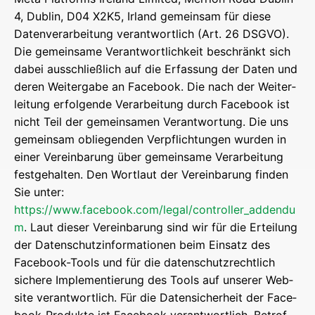
4, Dub­lin, D04 X2K5, Irland gemein­sam für die­se
Daten­ver­ar­bei­tung ver­ant­wort­lich (Art. 26 DSGVO).
Die gemein­sa­me Ver­ant­wort­lich­keit beschränkt sich
dabei aus­schließ­lich auf die Erfas­sung der Daten und
deren Wei­ter­ga­be an Face­book. Die nach der Wei­ter­
lei­tung erfol­gen­de Ver­ar­bei­tung durch Face­book ist
nicht Teil der gemein­sa­men Ver­ant­wor­tung. Die uns
gemein­sam oblie­gen­den Ver­pflich­tun­gen wur­den in
einer Ver­ein­ba­rung über gemein­sa­me Ver­ar­bei­tung
fest­ge­hal­ten. Den Wort­laut der Ver­ein­ba­rung fin­den
Sie unter:
https://www.facebook.com/legal/controller_addendu
m
. Laut die­ser Ver­ein­ba­rung sind wir für die Ertei­lung
der Daten­schutz­in­for­ma­tio­nen beim Ein­satz des
Face­book-Tools und für die daten­schutz­recht­lich
siche­re Imple­men­tie­rung des Tools auf unse­rer Web­
site ver­ant­wort­lich. Für die Daten­si­cher­heit der Face­