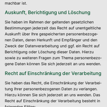
mach­bar ist.
Aus­kunft, Berich­ti­gung und Löschung
Sie haben im Rah­men der gel­ten­den gesetz­li­chen
Bestim­mun­gen jeder­zeit das Recht auf unent­gelt­li­che
Aus­kunft über Ihre gespei­cher­ten per­so­nen­be­zo­ge­
nen Daten, deren Her­kunft und Emp­fän­ger und den
Zweck der Daten­ver­ar­bei­tung und ggf. ein Recht auf
Berich­ti­gung oder Löschung die­ser Daten. Hier­zu
sowie zu wei­te­ren Fra­gen zum The­ma per­so­nen­be­zo­
ge­ne Daten kön­nen Sie sich jeder­zeit an uns wenden.
Recht auf Ein­schrän­kung der Verarbeitung
Sie haben das Recht, die Ein­schrän­kung der Ver­ar­bei­
tung Ihrer per­so­nen­be­zo­ge­nen Daten zu ver­lan­gen.
Hier­zu kön­nen Sie sich jeder­zeit an uns wen­den. Das
Recht auf Ein­schrän­kung der Ver­ar­bei­tung besteht in
fol­gen­den Fällen: