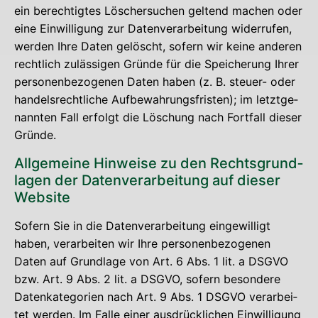
ein berech­tig­tes Löscher­su­chen gel­tend machen oder
eine Ein­wil­li­gung zur Daten­ver­ar­bei­tung wider­ru­fen,
wer­den Ihre Daten gelöscht, sofern wir kei­ne ande­ren
recht­lich zuläs­si­gen Grün­de für die Spei­che­rung Ihrer
per­so­nen­be­zo­ge­nen Daten haben (z. B. steu­er- oder
han­dels­recht­li­che Auf­be­wah­rungs­fris­ten); im letzt­ge­
nann­ten Fall erfolgt die Löschung nach Fort­fall die­ser
Gründe.
All­ge­mei­ne Hin­wei­se zu den Rechts­grund­
la­gen der Daten­ver­ar­bei­tung auf die­ser
Website
Sofern Sie in die Daten­ver­ar­bei­tung ein­ge­wil­ligt
haben, ver­ar­bei­ten wir Ihre per­so­nen­be­zo­ge­nen
Daten auf Grund­la­ge von Art. 6 Abs. 1 lit. a DSGVO
bzw. Art. 9 Abs. 2 lit. a DSGVO, sofern beson­de­re
Daten­ka­te­go­rien nach Art. 9 Abs. 1 DSGVO ver­ar­bei­
tet wer­den. Im Fal­le einer aus­drück­li­chen Ein­wil­li­gung