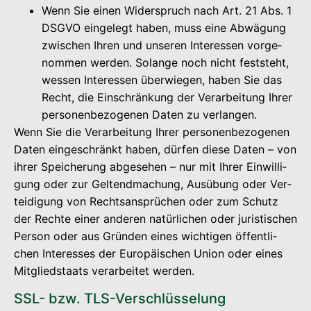
Wenn Sie einen Wider­spruch nach Art. 21 Abs. 1
DSGVO ein­ge­legt haben, muss eine Abwä­gung
zwi­schen Ihren und unse­ren Inter­es­sen vor­ge­
nom­men wer­den. Solan­ge noch nicht fest­steht,
wes­sen Inter­es­sen über­wie­gen, haben Sie das
Recht, die Ein­schrän­kung der Ver­ar­bei­tung Ihrer
per­so­nen­be­zo­ge­nen Daten zu verlangen.
Wenn Sie die Ver­ar­bei­tung Ihrer per­so­nen­be­zo­ge­nen
Daten ein­ge­schränkt haben, dür­fen die­se Daten – von
ihrer Spei­che­rung abge­se­hen – nur mit Ihrer Ein­wil­li­
gung oder zur Gel­tend­ma­chung, Aus­übung oder Ver­
tei­di­gung von Rechts­an­sprü­chen oder zum Schutz
der Rech­te einer ande­ren natür­li­chen oder juris­ti­schen
Per­son oder aus Grün­den eines wich­ti­gen öffent­li­
chen Inter­es­ses der Euro­päi­schen Uni­on oder eines
Mit­glied­staats ver­ar­bei­tet werden.
SSL- bzw. TLS-Verschlüsselung