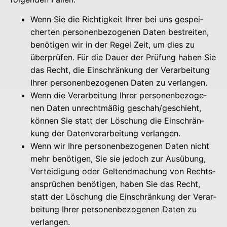
Wenn Sie die Rich­tig­keit Ihrer bei uns gespei­
cher­ten per­so­nen­be­zo­ge­nen Daten bestrei­ten,
benö­ti­gen wir in der Regel Zeit, um dies zu
über­prü­fen. Für die Dau­er der Prü­fung haben Sie
das Recht, die Ein­schrän­kung der Ver­ar­bei­tung
Ihrer per­so­nen­be­zo­ge­nen Daten zu verlangen.
Wenn die Ver­ar­bei­tung Ihrer per­so­nen­be­zo­ge­
nen Daten unrecht­mä­ßig geschah/geschieht,
kön­nen Sie statt der Löschung die Ein­schrän­
kung der Daten­ver­ar­bei­tung verlangen.
Wenn wir Ihre per­so­nen­be­zo­ge­nen Daten nicht
mehr benö­ti­gen, Sie sie jedoch zur Aus­übung,
Ver­tei­di­gung oder Gel­tend­ma­chung von Rechts­
an­sprü­chen benö­ti­gen, haben Sie das Recht,
statt der Löschung die Ein­schrän­kung der Ver­ar­
bei­tung Ihrer per­so­nen­be­zo­ge­nen Daten zu
verlangen.