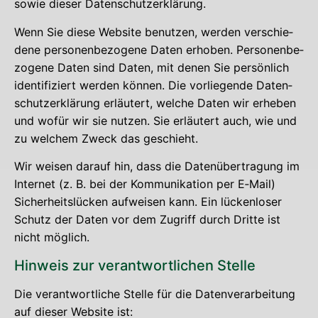
sowie die­ser Datenschutzerklärung.
Wenn Sie die­se Web­site benut­zen, wer­den ver­schie­
de­ne per­so­nen­be­zo­ge­ne Daten erho­ben. Per­so­nen­be­
zo­ge­ne Daten sind Daten, mit denen Sie per­sön­lich
iden­ti­fi­ziert wer­den kön­nen. Die vor­lie­gen­de Daten­
schutz­er­klä­rung erläu­tert, wel­che Daten wir erhe­ben
und wofür wir sie nut­zen. Sie erläu­tert auch, wie und
zu wel­chem Zweck das geschieht.
Wir wei­sen dar­auf hin, dass die Daten­über­tra­gung im
Inter­net (z. B. bei der Kom­mu­ni­ka­ti­on per E‑Mail)
Sicher­heits­lü­cken auf­wei­sen kann. Ein lücken­lo­ser
Schutz der Daten vor dem Zugriff durch Drit­te ist
nicht möglich.
Hin­weis zur ver­ant­wort­li­chen Stelle
Die ver­ant­wort­li­che Stel­le für die Daten­ver­ar­bei­tung
auf die­ser Web­site ist: