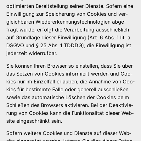
opti­mier­ten Bereit­stel­lung sei­ner Diens­te. Sofern eine
Ein­wil­li­gung zur Spei­che­rung von Coo­kies und ver­
gleich­ba­ren Wie­der­erken­nungs­tech­no­lo­gien abge­
fragt wur­de, erfolgt die Ver­ar­bei­tung aus­schließ­lich
auf Grund­la­ge die­ser Ein­wil­li­gung (Art. 6 Abs. 1 lit. a
DSGVO und § 25 Abs. 1 TDDDG); die Ein­wil­li­gung ist
jeder­zeit widerrufbar.
Sie kön­nen Ihren Brow­ser so ein­stel­len, dass Sie über
das Set­zen von Coo­kies infor­miert wer­den und Coo­
kies nur im Ein­zel­fall erlau­ben, die Annah­me von Coo­
kies für bestimm­te Fäl­le oder gene­rell aus­schlie­ßen
sowie das auto­ma­ti­sche Löschen der Coo­kies beim
Schlie­ßen des Brow­sers akti­vie­ren. Bei der Deak­ti­vie­
rung von Coo­kies kann die Funk­tio­na­li­tät die­ser Web­
site ein­ge­schränkt sein.
Sofern wei­te­re Coo­kies und Diens­te auf die­ser Web­