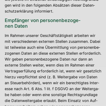
gen wird in den fol­gen­den Absät­zen die­ser Daten­
schutz­er­klä­rung informiert.
Emp­fän­ger von per­so­nen­be­zo­ge­
nen Daten
Im Rah­men unse­rer Geschäfts­tä­tig­keit arbei­ten wir
mit ver­schie­de­nen exter­nen Stel­len zusam­men. Dabei
ist teil­wei­se auch eine Über­mitt­lung von per­so­nen­be­
zo­ge­nen Daten an die­se exter­nen Stel­len erfor­der­lich.
Wir geben per­so­nen­be­zo­ge­ne Daten nur dann an
exter­ne Stel­len wei­ter, wenn dies im Rah­men einer
Ver­trags­er­fül­lung erfor­der­lich ist, wenn wir gesetz­lich
hier­zu ver­pflich­tet sind (z. B. Wei­ter­ga­be von Daten
an Steu­er­be­hör­den), wenn wir ein berech­tig­tes Inter­
es­se nach Art. 6 Abs. 1 lit. f DSGVO an der Wei­ter­ga­
be haben oder wenn eine sons­ti­ge Rechts­grund­la­ge
die Daten­wei­ter­ga­be erlaubt. Beim Ein­satz von Auf­