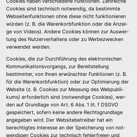
Coo­kies haben ver­schie­de­ne Funk­tio­nen. Zahl­rei­che
Coo­kies sind tech­nisch not­wen­dig, da bestimm­te
Web­sei­ten­funk­tio­nen ohne die­se nicht funk­tio­nie­ren
wür­den (z. B. die Waren­korb­funk­ti­on oder die Anzei­
ge von Vide­os). Ande­re Coo­kies kön­nen zur Aus­wer­
tung des Nut­zer­ver­hal­tens oder zu Wer­be­zwe­cken
ver­wen­det werden.
Coo­kies, die zur Durch­füh­rung des elek­tro­ni­schen
Kom­mu­ni­ka­ti­ons­vor­gangs, zur Bereit­stel­lung
bestimm­ter, von Ihnen erwünsch­ter Funk­tio­nen (z. B.
für die Waren­korb­funk­ti­on) oder zur Opti­mie­rung der
Web­site (z. B. Coo­kies zur Mes­sung des Web­pu­bli­
kums) erfor­der­lich sind (not­wen­di­ge Coo­kies), wer­
den auf Grund­la­ge von Art. 6 Abs. 1 lit. f DSGVO
gespei­chert, sofern kei­ne ande­re Rechts­grund­la­ge
ange­ge­ben wird. Der Web­site­be­trei­ber hat ein
berech­tig­tes Inter­es­se an der Spei­che­rung von not­
wen­di­gen Coo­kies zur tech­nisch feh­ler­frei­en und