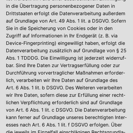
in die Über­tra­gung per­so­nen­be­zo­ge­ner Daten in
Dritt­staa­ten erfolgt die Daten­ver­ar­bei­tung außer­dem
auf Grund­la­ge von Art. 49 Abs. 1 lit. a DSGVO. Sofern
Sie in die Spei­che­rung von Coo­kies oder in den
Zugriff auf Infor­ma­tio­nen in Ihr End­ge­rät (z. B. via
Device-Fin­ger­prin­ting) ein­ge­wil­ligt haben, erfolgt die
Daten­ver­ar­bei­tung zusätz­lich auf Grund­la­ge von § 25
Abs. 1 TDDDG. Die Ein­wil­li­gung ist jeder­zeit wider­ruf­
bar. Sind Ihre Daten zur Ver­trags­er­fül­lung oder zur
Durch­füh­rung vor­ver­trag­li­cher Maß­nah­men erfor­der­
lich, ver­ar­bei­ten wir Ihre Daten auf Grund­la­ge des
Art. 6 Abs. 1 lit. b DSGVO. Des Wei­te­ren ver­ar­bei­ten
wir Ihre Daten, sofern die­se zur Erfül­lung einer recht­
li­chen Ver­pflich­tung erfor­der­lich sind auf Grund­la­ge
von Art. 6 Abs. 1 lit. c DSGVO. Die Daten­ver­ar­bei­tung
kann fer­ner auf Grund­la­ge unse­res berech­tig­ten Inter­
es­ses nach Art. 6 Abs. 1 lit. f DSGVO erfol­gen. Über
die jeweils im Ein­zel­fall ein­schlä­gi­gen Rechts­grund­la­