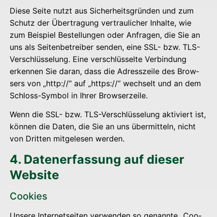
Die­se Sei­te nutzt aus Sicher­heits­grün­den und zum
Schutz der Über­tra­gung ver­trau­li­cher Inhal­te, wie
zum Bei­spiel Bestel­lun­gen oder Anfra­gen, die Sie an
uns als Sei­ten­be­trei­ber sen­den, eine SSL- bzw. TLS-
Ver­schlüs­se­lung. Eine ver­schlüs­sel­te Ver­bin­dung
erken­nen Sie dar­an, dass die Adress­zei­le des Brow­
sers von „http://“ auf „https://“ wech­selt und an dem
Schloss-Sym­bol in Ihrer Browserzeile.
Wenn die SSL- bzw. TLS-Ver­schlüs­se­lung akti­viert ist,
kön­nen die Daten, die Sie an uns über­mit­teln, nicht
von Drit­ten mit­ge­le­sen werden.
4. Daten­er­fas­sung auf die­ser
Website
Coo­kies
Unse­re Inter­net­sei­ten ver­wen­den so genann­te „Coo­