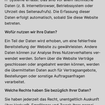
Daten (z. B. Inter­net­brow­ser, Betriebs­sys­tem oder
Uhr­zeit des Sei­ten­auf­rufs). Die Erfas­sung die­ser
Daten erfolgt auto­ma­tisch, sobald Sie die­se Web­site
betreten.
Wofür nut­zen wir Ihre Daten?
Ein Teil der Daten wird erho­ben, um eine feh­ler­freie
Bereit­stel­lung der Web­site zu gewähr­leis­ten. Ande­re
Daten kön­nen zur Ana­ly­se Ihres Nut­zer­ver­hal­tens ver­
wen­det wer­den. Sofern über die Web­site Ver­trä­ge
geschlos­sen oder ange­bahnt wer­den kön­nen, wer­den
die über­mit­tel­ten Daten auch für Ver­trags­an­ge­bo­te,
Bestel­lun­gen oder sons­ti­ge Auf­trags­an­fra­gen
verarbeitet.
Wel­che Rech­te haben Sie bezüg­lich Ihrer Daten?
Sie haben jeder­zeit das Recht, unent­gelt­lich Aus­kunft
über Her­kunft, Emp­fän­ger und Zweck Ihrer gespei­