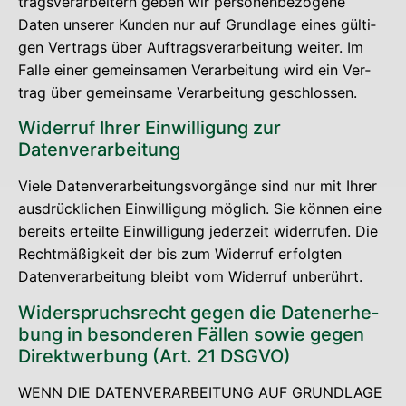
trags­ver­ar­bei­tern geben wir per­so­nen­be­zo­ge­ne
Daten unse­rer Kun­den nur auf Grund­la­ge eines gül­ti­
gen Ver­trags über Auf­trags­ver­ar­bei­tung wei­ter. Im
Fal­le einer gemein­sa­men Ver­ar­bei­tung wird ein Ver­
trag über gemein­sa­me Ver­ar­bei­tung geschlossen.
Wider­ruf Ihrer Ein­wil­li­gung zur
Datenverarbeitung
Vie­le Daten­ver­ar­bei­tungs­vor­gän­ge sind nur mit Ihrer
aus­drück­li­chen Ein­wil­li­gung mög­lich. Sie kön­nen eine
bereits erteil­te Ein­wil­li­gung jeder­zeit wider­ru­fen. Die
Recht­mä­ßig­keit der bis zum Wider­ruf erfolg­ten
Daten­ver­ar­bei­tung bleibt vom Wider­ruf unberührt.
Wider­spruchs­recht gegen die Daten­er­he­
bung in beson­de­ren Fäl­len sowie gegen
Direkt­wer­bung (Art. 21 DSGVO)
WENN DIE DATENVERARBEITUNG AUF GRUNDLAGE