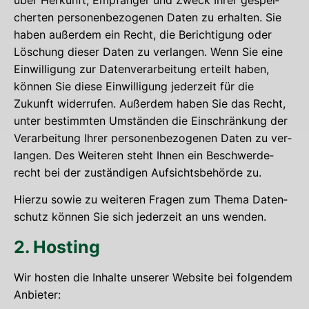
cher­ten per­so­nen­be­zo­ge­nen Daten zu erhal­ten. Sie
haben außer­dem ein Recht, die Berich­ti­gung oder
Löschung die­ser Daten zu ver­lan­gen. Wenn Sie eine
Ein­wil­li­gung zur Daten­ver­ar­bei­tung erteilt haben,
kön­nen Sie die­se Ein­wil­li­gung jeder­zeit für die
Zukunft wider­ru­fen. Außer­dem haben Sie das Recht,
unter bestimm­ten Umstän­den die Ein­schrän­kung der
Ver­ar­bei­tung Ihrer per­so­nen­be­zo­ge­nen Daten zu ver­
lan­gen. Des Wei­te­ren steht Ihnen ein Beschwer­de­
recht bei der zustän­di­gen Auf­sichts­be­hör­de zu.
Hier­zu sowie zu wei­te­ren Fra­gen zum The­ma Daten­
schutz kön­nen Sie sich jeder­zeit an uns wenden.
2. Hos­ting
Wir hos­ten die Inhal­te unse­rer Web­site bei fol­gen­dem
Anbieter: