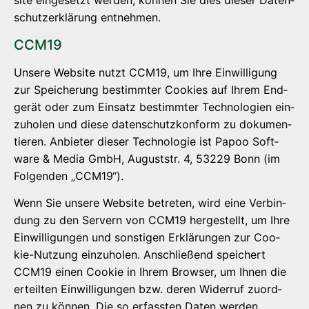
site ein­ge­setzt wer­den, kön­nen Sie dies die­ser Daten­
schutz­er­klä­rung entnehmen.
CCM19
Unse­re Web­site nutzt CCM19, um Ihre Ein­wil­li­gung
zur Spei­che­rung bestimm­ter Coo­kies auf Ihrem End­
ge­rät oder zum Ein­satz bestimm­ter Tech­no­lo­gien ein­
zu­ho­len und die­se daten­schutz­kon­form zu doku­men­
tie­ren. Anbie­ter die­ser Tech­no­lo­gie ist Papoo Soft­
ware & Media GmbH, August­str. 4, 53229 Bonn (im
Fol­gen­den „CCM19“).
Wenn Sie unse­re Web­site betre­ten, wird eine Ver­bin­
dung zu den Ser­vern von CCM19 her­ge­stellt, um Ihre
Ein­wil­li­gun­gen und sons­ti­gen Erklä­run­gen zur Coo­
kie-Nut­zung ein­zu­ho­len. Anschlie­ßend spei­chert
CCM19 einen Coo­kie in Ihrem Brow­ser, um Ihnen die
erteil­ten Ein­wil­li­gun­gen bzw. deren Wider­ruf zuord­
nen zu kön­nen. Die so erfass­ten Daten wer­den