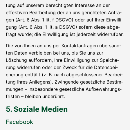
tung auf unse­rem berech­tig­ten Inter­es­se an der
effek­ti­ven Bear­bei­tung der an uns gerich­te­ten Anfra­
gen (Art. 6 Abs. 1 lit. f DSGVO) oder auf Ihrer Ein­wil­li­
gung (Art. 6 Abs. 1 lit. a DSGVO) sofern die­se abge­
fragt wur­de; die Ein­wil­li­gung ist jeder­zeit widerrufbar.
Die von Ihnen an uns per Kon­takt­an­fra­gen über­sand­
ten Daten ver­blei­ben bei uns, bis Sie uns zur
Löschung auf­for­dern, Ihre Ein­wil­li­gung zur Spei­che­
rung wider­ru­fen oder der Zweck für die Daten­spei­
che­rung ent­fällt (z. B. nach abge­schlos­se­ner Bear­bei­
tung Ihres Anlie­gens). Zwin­gen­de gesetz­li­che Bestim­
mun­gen – ins­be­son­de­re gesetz­li­che Auf­be­wah­rungs­
fris­ten – blei­ben unberührt.
5. Sozia­le Medien
Face­book