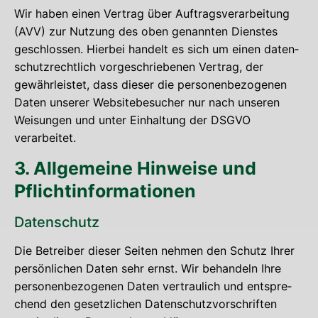
Wir haben einen Ver­trag über Auf­trags­ver­ar­bei­tung
(AVV) zur Nut­zung des oben genann­ten Diens­tes
geschlos­sen. Hier­bei han­delt es sich um einen daten­
schutz­recht­lich vor­ge­schrie­be­nen Ver­trag, der
gewähr­leis­tet, dass die­ser die per­so­nen­be­zo­ge­nen
Daten unse­rer Web­site­be­su­cher nur nach unse­ren
Wei­sun­gen und unter Ein­hal­tung der DSGVO
verarbeitet.
3. All­ge­mei­ne Hin­wei­se und
Pflichtinformationen
Daten­schutz
Die Betrei­ber die­ser Sei­ten neh­men den Schutz Ihrer
per­sön­li­chen Daten sehr ernst. Wir behan­deln Ihre
per­so­nen­be­zo­ge­nen Daten ver­trau­lich und ent­spre­
chend den gesetz­li­chen Daten­schutz­vor­schrif­ten