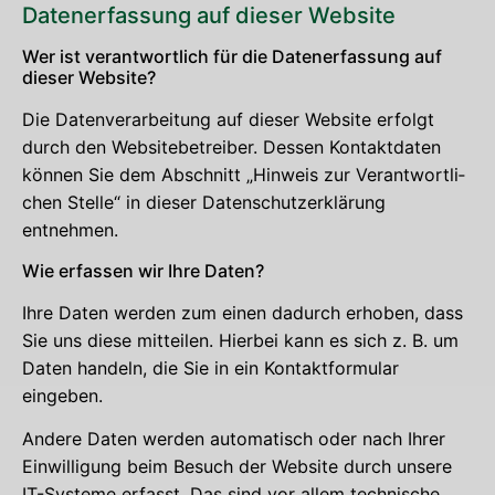
Daten­er­fas­sung auf die­ser Website
Wer ist ver­ant­wort­lich für die Daten­er­fas­sung auf
die­ser Website?
Die Daten­ver­ar­bei­tung auf die­ser Web­site erfolgt
durch den Web­site­be­trei­ber. Des­sen Kon­takt­da­ten
kön­nen Sie dem Abschnitt „Hin­weis zur Ver­ant­wort­li­
chen Stel­le“ in die­ser Daten­schutz­er­klä­rung
entnehmen.
Wie erfas­sen wir Ihre Daten?
Ihre Daten wer­den zum einen dadurch erho­ben, dass
Sie uns die­se mit­tei­len. Hier­bei kann es sich z. B. um
Daten han­deln, die Sie in ein Kon­takt­for­mu­lar
eingeben.
Ande­re Daten wer­den auto­ma­tisch oder nach Ihrer
Ein­wil­li­gung beim Besuch der Web­site durch unse­re
IT-Sys­te­me erfasst. Das sind vor allem tech­ni­sche