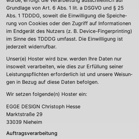
Grund­la­ge von Art. 6 Abs. 1 lit. a DSGVO und § 25
Abs. 1 TDDDG, soweit die Ein­wil­li­gung die Spei­che­
rung von Coo­kies oder den Zugriff auf Infor­ma­tio­nen
im End­ge­rät des Nut­zers (z. B. Device-Fin­ger­prin­ting)
im Sin­ne des TDDDG umfasst. Die Ein­wil­li­gung ist
jeder­zeit widerrufbar.
Unser(e) Hos­ter wird bzw. wer­den Ihre Daten nur
inso­weit ver­ar­bei­ten, wie dies zur Erfül­lung sei­ner
Leis­tungs­pflich­ten erfor­der­lich ist und unse­re Wei­sun­
gen in Bezug auf die­se Daten befolgen.
Wir set­zen folgende(n) Hos­ter ein:
EGGE DESIGN Chris­toph Hesse
Markt­stra­ße 29
33039 Nieheim
Auf­trags­ver­ar­bei­tung