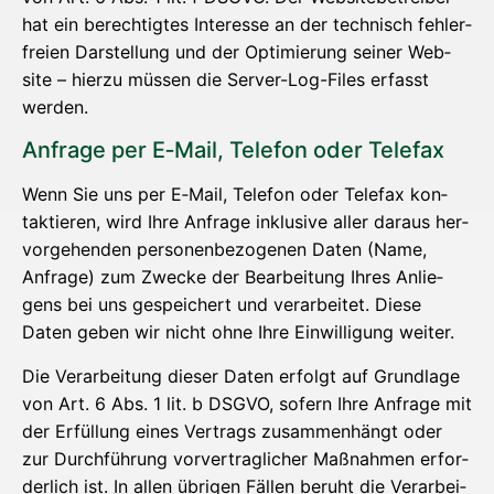
hat ein berech­tig­tes Inter­es­se an der tech­nisch feh­ler­
frei­en Dar­stel­lung und der Opti­mie­rung sei­ner Web­
site – hier­zu müs­sen die Ser­ver-Log-Files erfasst
werden.
Anfra­ge per E‑Mail, Tele­fon oder Telefax
Wenn Sie uns per E‑Mail, Tele­fon oder Tele­fax kon­
tak­tie­ren, wird Ihre Anfra­ge inklu­si­ve aller dar­aus her­
vor­ge­hen­den per­so­nen­be­zo­ge­nen Daten (Name,
Anfra­ge) zum Zwe­cke der Bear­bei­tung Ihres Anlie­
gens bei uns gespei­chert und ver­ar­bei­tet. Die­se
Daten geben wir nicht ohne Ihre Ein­wil­li­gung weiter.
Die Ver­ar­bei­tung die­ser Daten erfolgt auf Grund­la­ge
von Art. 6 Abs. 1 lit. b DSGVO, sofern Ihre Anfra­ge mit
der Erfül­lung eines Ver­trags zusam­men­hängt oder
zur Durch­füh­rung vor­ver­trag­li­cher Maß­nah­men erfor­
der­lich ist. In allen übri­gen Fäl­len beruht die Ver­ar­bei­