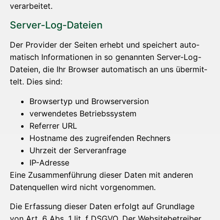
verarbeitet.
Ser­ver-Log-Datei­en
Der Pro­vi­der der Sei­ten erhebt und spei­chert auto­
ma­tisch Infor­ma­tio­nen in so genann­ten Ser­ver-Log-
Datei­en, die Ihr Brow­ser auto­ma­tisch an uns über­mit­
telt. Dies sind:
Brow­ser­typ und Browserversion
ver­wen­de­tes Betriebssystem
Refer­rer URL
Host­na­me des zugrei­fen­den Rechners
Uhr­zeit der Serveranfrage
IP-Adres­se
Eine Zusam­men­füh­rung die­ser Daten mit ande­ren
Daten­quel­len wird nicht vorgenommen.
Die Erfas­sung die­ser Daten erfolgt auf Grund­la­ge
von Art. 6 Abs. 1 lit. f DSGVO. Der Web­site­be­trei­ber