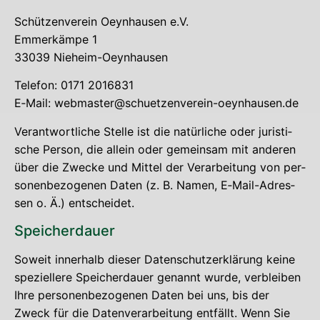
Schüt­zen­ver­ein Oeyn­hau­sen e.V.
Emmer­käm­pe 1
33039 Nieheim-Oeynhausen
Tele­fon: 0171 2016831
E‑Mail: webmaster@schuetzenverein-oeynhausen.de
Ver­ant­wort­li­che Stel­le ist die natür­li­che oder juris­ti­
sche Per­son, die allein oder gemein­sam mit ande­ren
über die Zwe­cke und Mit­tel der Ver­ar­bei­tung von per­
so­nen­be­zo­ge­nen Daten (z. B. Namen, E‑Mail-Adres­
sen o. Ä.) entscheidet.
Spei­cher­dau­er
Soweit inner­halb die­ser Daten­schutz­er­klä­rung kei­ne
spe­zi­el­le­re Spei­cher­dau­er genannt wur­de, ver­blei­ben
Ihre per­so­nen­be­zo­ge­nen Daten bei uns, bis der
Zweck für die Daten­ver­ar­bei­tung ent­fällt. Wenn Sie