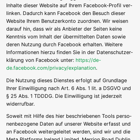
Inhal­te die­ser Web­site auf Ihrem Face­book-Pro­fil ver­
lin­ken. Dadurch kann Face­book den Besuch die­ser
Web­site Ihrem Benut­zer­kon­to zuord­nen. Wir wei­sen
dar­auf hin, dass wir als Anbie­ter der Sei­ten kei­ne
Kennt­nis vom Inhalt der über­mit­tel­ten Daten sowie
deren Nut­zung durch Face­book erhal­ten. Wei­te­re
Infor­ma­tio­nen hier­zu fin­den Sie in der Daten­schutz­er­
klä­rung von Face­book unter:
https://de-
de.facebook.com/privacy/explanation
.
Die Nut­zung die­ses Diens­tes erfolgt auf Grund­la­ge
Ihrer Ein­wil­li­gung nach Art. 6 Abs. 1 lit. a DSGVO und
§ 25 Abs. 1 TDDDG. Die Ein­wil­li­gung ist jeder­zeit
widerrufbar.
Soweit mit Hil­fe des hier beschrie­be­nen Tools per­so­
nen­be­zo­ge­ne Daten auf unse­rer Web­site erfasst und
an Face­book wei­ter­ge­lei­tet wer­den, sind wir und die
Meta Plat­forms Ire­land Limi­t­ed, Mer­ri­on Road Dub­lin