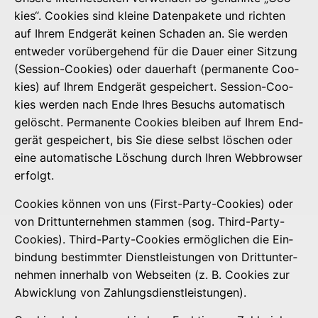
kies“. Coo­kies sind klei­ne Daten­pa­ke­te und rich­ten
auf Ihrem End­ge­rät kei­nen Scha­den an. Sie wer­den
ent­we­der vor­über­ge­hend für die Dau­er einer Sit­zung
(Ses­si­on-Coo­kies) oder dau­er­haft (per­ma­nen­te Coo­
kies) auf Ihrem End­ge­rät gespei­chert. Ses­si­on-Coo­
kies wer­den nach Ende Ihres Besuchs auto­ma­tisch
gelöscht. Per­ma­nen­te Coo­kies blei­ben auf Ihrem End­
ge­rät gespei­chert, bis Sie die­se selbst löschen oder
eine auto­ma­ti­sche Löschung durch Ihren Web­brow­ser
erfolgt.
Coo­kies kön­nen von uns (First-Par­ty-Coo­kies) oder
von Dritt­un­ter­neh­men stam­men (sog. Third-Par­ty-
Coo­kies). Third-Par­ty-Coo­kies ermög­li­chen die Ein­
bin­dung bestimm­ter Dienst­leis­tun­gen von Dritt­un­ter­
neh­men inner­halb von Web­sei­ten (z. B. Coo­kies zur
Abwick­lung von Zahlungsdienstleistungen).