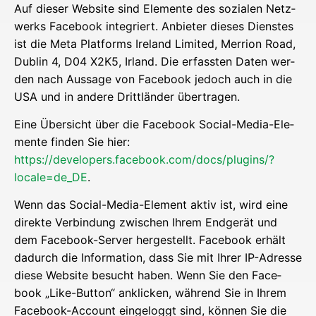
Auf die­ser Web­site sind Ele­men­te des sozia­len Netz­
werks Face­book inte­griert. Anbie­ter die­ses Diens­tes
ist die Meta Plat­forms Ire­land Limi­t­ed, Mer­ri­on Road,
Dub­lin 4, D04 X2K5, Irland. Die erfass­ten Daten wer­
den nach Aus­sa­ge von Face­book jedoch auch in die
USA und in ande­re Dritt­län­der übertragen.
Eine Über­sicht über die Face­book Social-Media-Ele­
men­te fin­den Sie hier:
https://developers.facebook.com/docs/plugins/?
locale=de_DE
.
Wenn das Social-Media-Ele­ment aktiv ist, wird eine
direk­te Ver­bin­dung zwi­schen Ihrem End­ge­rät und
dem Face­book-Ser­ver her­ge­stellt. Face­book erhält
dadurch die Infor­ma­ti­on, dass Sie mit Ihrer IP-Adres­se
die­se Web­site besucht haben. Wenn Sie den Face­
book „Like-But­ton“ ankli­cken, wäh­rend Sie in Ihrem
Face­book-Account ein­ge­loggt sind, kön­nen Sie die