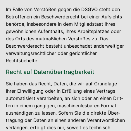
Im Fal­le von Ver­stö­ßen gegen die DSGVO steht den
Betrof­fe­nen ein Beschwer­de­recht bei einer Auf­sichts­
be­hör­de, ins­be­son­de­re in dem Mit­glied­staat ihres
gewöhn­li­chen Auf­ent­halts, ihres Arbeits­plat­zes oder
des Orts des mut­maß­li­chen Ver­sto­ßes zu. Das
Beschwer­de­recht besteht unbe­scha­det ander­wei­ti­ger
ver­wal­tungs­recht­li­cher oder gericht­li­cher
Rechtsbehelfe.
Recht auf Datenübertragbarkeit
Sie haben das Recht, Daten, die wir auf Grund­la­ge
Ihrer Ein­wil­li­gung oder in Erfül­lung eines Ver­trags
auto­ma­ti­siert ver­ar­bei­ten, an sich oder an einen Drit­
ten in einem gän­gi­gen, maschi­nen­les­ba­ren For­mat
aus­hän­di­gen zu las­sen. Sofern Sie die direk­te Über­
tra­gung der Daten an einen ande­ren Ver­ant­wort­li­chen
ver­lan­gen, erfolgt dies nur, soweit es tech­nisch