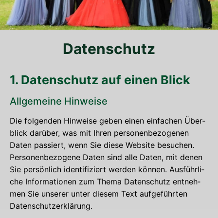
Daten­schutz
1. Daten­schutz auf einen Blick
All­ge­mei­ne Hinweise
Die fol­gen­den Hin­wei­se geben einen ein­fa­chen Über­
blick dar­über, was mit Ihren per­so­nen­be­zo­ge­nen
Daten pas­siert, wenn Sie die­se Web­site besu­chen.
Per­so­nen­be­zo­ge­ne Daten sind alle Daten, mit denen
Sie per­sön­lich iden­ti­fi­ziert wer­den kön­nen. Aus­führ­li­
che Infor­ma­tio­nen zum The­ma Daten­schutz ent­neh­
men Sie unse­rer unter die­sem Text auf­ge­führ­ten
Datenschutzerklärung.