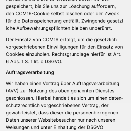
gespei­chert, bis Sie uns zur Löschung auf­for­dern,
den CCM19-Coo­kie selbst löschen oder der Zweck
für die Daten­spei­che­rung ent­fällt. Zwin­gen­de gesetz­l
i­che Auf­be­wah­rungs­pflich­ten blei­ben unberührt.
Der Ein­satz von CCM19 erfolgt, um die gesetz­lich
vor­ge­schrie­be­nen Ein­wil­li­gun­gen für den Ein­satz von
Coo­kies ein­zu­ho­len. Rechts­grund­la­ge hier­für ist Art.
6 Abs. 1 S. 1 lit. c DSGVO.
Auf­trags­ver­ar­bei­tung
Wir haben einen Ver­trag über Auf­trags­ver­ar­bei­tung
(AVV) zur Nut­zung des oben genann­ten Diens­tes
geschlos­sen. Hier­bei han­delt es sich um einen daten­
schutz­recht­lich vor­ge­schrie­be­nen Ver­trag, der
gewähr­leis­tet, dass die­ser die per­so­nen­be­zo­ge­nen
Daten unse­rer Web­site­be­su­cher nur nach unse­ren
Wei­sun­gen und unter Ein­hal­tung der DSGVO