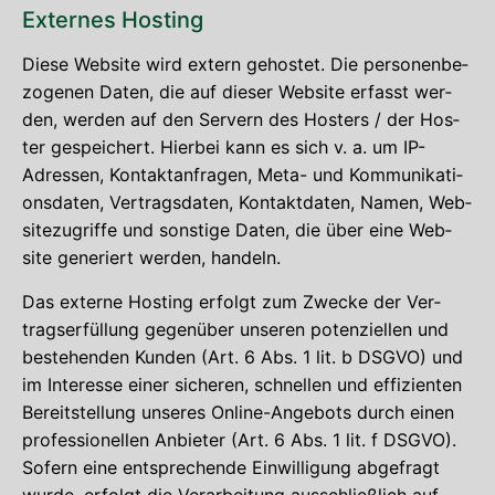
Exter­nes Hosting
Die­se Web­site wird extern gehos­tet. Die per­so­nen­be­
zo­ge­nen Daten, die auf die­ser Web­site erfasst wer­
den, wer­den auf den Ser­vern des Hos­ters / der Hos­
ter gespei­chert. Hier­bei kann es sich v. a. um IP-
Adres­sen, Kon­takt­an­fra­gen, Meta- und Kom­mu­ni­ka­ti­
ons­da­ten, Ver­trags­da­ten, Kon­takt­da­ten, Namen, Web­
site­zu­grif­fe und sons­ti­ge Daten, die über eine Web­
site gene­riert wer­den, handeln.
Das exter­ne Hos­ting erfolgt zum Zwe­cke der Ver­
trags­er­fül­lung gegen­über unse­ren poten­zi­el­len und
bestehen­den Kun­den (Art. 6 Abs. 1 lit. b DSGVO) und
im Inter­es­se einer siche­ren, schnel­len und effi­zi­en­ten
Bereit­stel­lung unse­res Online-Ange­bots durch einen
pro­fes­sio­nel­len Anbie­ter (Art. 6 Abs. 1 lit. f DSGVO).
Sofern eine ent­spre­chen­de Ein­wil­li­gung abge­fragt
wur­de, erfolgt die Ver­ar­bei­tung aus­schließ­lich auf