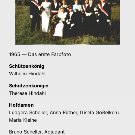
1965 — Das ers­te Farbfoto
Schüt­zen­kö­nig
Wil­helm Hindahl
Schüt­zen­kö­ni­gin
The­re­se Hindahl
Hof­da­men
Lud­ge­ra Schel­ler, Anna Rüt­her, Gise­la Goß­el­ke u.
Maria Kleine
Bru­no Schel­ler, Adju­dant