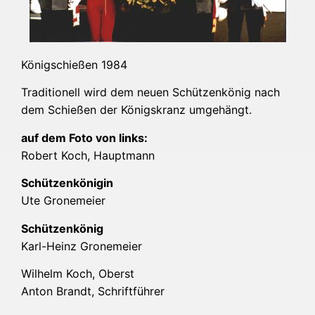
König­schie­ßen 1984
Tra­di­tio­nell wird dem neu­en Schüt­zen­kö­nig nach
dem Schie­ßen der Königs­kranz umgehängt.
auf dem Foto von links:
Robert Koch, Hauptmann
Schüt­zen­kö­ni­gin
Ute Gro­ne­mei­er
Schüt­zen­kö­nig
Karl-Heinz Gro­ne­mei­er
Wil­helm Koch, Oberst
Anton Brandt, Schriftführer