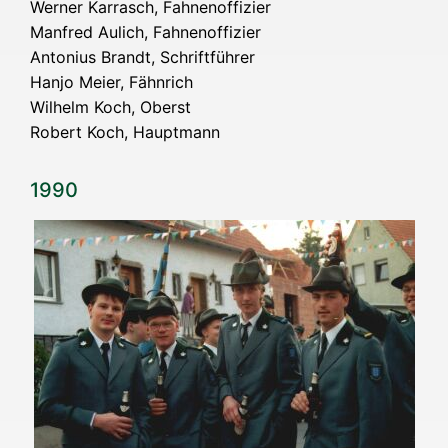
Wer­ner Kar­rasch, Fah­nen­of­fi­zier
Man­fred Aulich, Fah­nen­of­fi­zier
Anto­ni­us Brandt, Schrift­füh­rer
Han­jo Mei­er, Fähn­rich
Wil­helm Koch, Oberst
Robert Koch, Hauptmann
1990