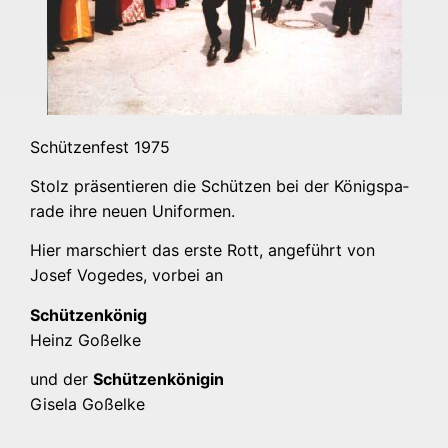
Schüt­zen­fest 1975
Stolz prä­sen­tie­ren die Schüt­zen bei der Königs­pa­
ra­de ihre neu­en Uniformen.
Hier mar­schiert das ers­te Rott, ange­führt von
Josef Vogedes, vor­bei an
Schüt­zen­kö­nig
Heinz Goß­el­ke
und der
Schüt­zen­kö­ni­gin
Gise­la Goßelke