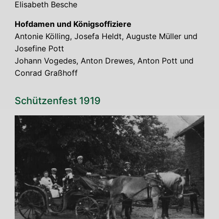
Eli­sa­beth Besche
Hof­da­men und Königs­of­fi­zie­re
Anto­nie Köl­ling, Jose­fa Heldt, Augus­te Mül­ler und
Jose­fi­ne Pott
Johann Vogedes, Anton Dre­wes, Anton Pott und
Con­rad Graßhoff
Schüt­zen­fest 1919