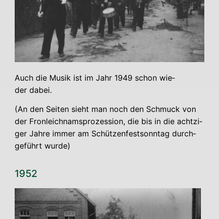
Auch die Musik ist im Jahr 1949 schon wie­
der dabei.
(An den Sei­ten sieht man noch den Schmuck von
der Fron­leich­nams­pro­zes­si­on, die bis in die acht­zi­
ger Jah­re immer am Schüt­zen­fest­sonn­tag durch­
ge­führt wurde)
1952