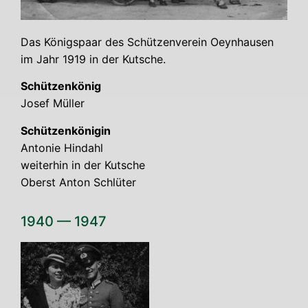
Das Königs­paar des Schüt­zen­ver­ein Oeyn­hau­sen
im Jahr 1919 in der Kutsche.
Schüt­zen­kö­nig
Josef Mül­ler
Schüt­zen­kö­ni­gin
Anto­nie Hin­dahl
wei­ter­hin in der Kut­sche
Oberst Anton Schlüter
1940 — 1947