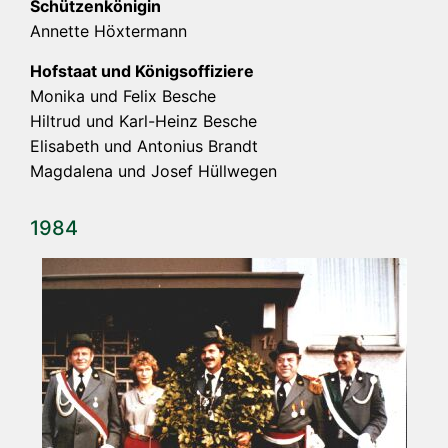
Schüt­zen­kö­ni­gin
Annet­te Höxtermann
Hof­staat und Königs­of­fi­zie­re
Moni­ka und Felix Besche
Hil­trud und Karl-Heinz Besche
Eli­sa­beth und Anto­ni­us Brandt
Mag­da­le­na und Josef Hüllwegen
1984