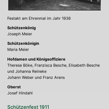
Fest­akt am Ehren­mal im Jahr 1936
Schüt­zen­kö­nig
Joseph Mei­er
Schüt­zen­kö­ni­gin
Maria Mei­er
Hof­da­men und Königs­of­fi­zie­re
The­re­se Böke, Fran­zis­ca Besche, Eli­sa­beth Besche
und Johan­na Rei­ne­ke
Johann Weber und Franz Arens
Oberst
Josef Hin­dahl
Schüt­zen­fest 1911