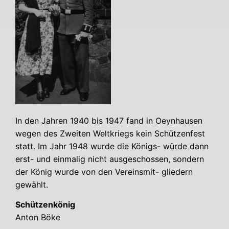
In den Jah­ren 1940 bis 1947 fand in Oeyn­hau­sen
wegen des Zwei­ten Welt­kriegs kein Schüt­zen­fest
statt. Im Jahr 1948 wur­de die Königs- wür­de dann
erst- und ein­ma­lig nicht aus­ge­schos­sen, son­dern
der König wur­de von den Ver­eins­mit- glie­dern
gewählt.
Schüt­zen­kö­nig
Anton Böke