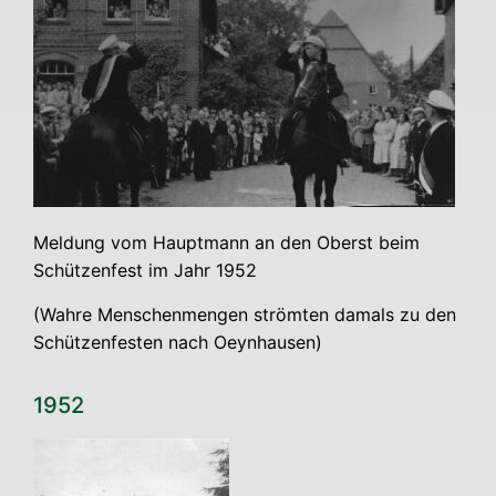
Mel­dung vom Haupt­mann an den Oberst beim
Schüt­zen­fest im Jahr 1952
(Wah­re Men­schen­men­gen ström­ten damals zu den
Schüt­zen­fes­ten nach Oeynhausen)
1952