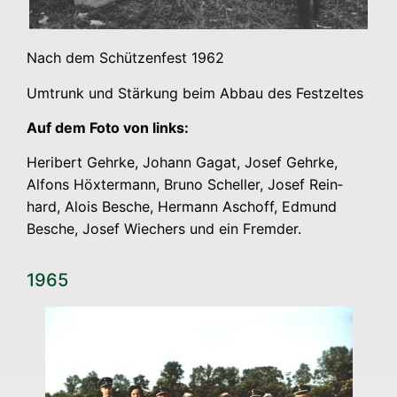
Nach dem Schüt­zen­fest 1962
Umtrunk und Stär­kung beim Abbau des Festzeltes
Auf dem Foto von links:
Heri­bert Gehr­ke, Johann Gagat, Josef Gehr­ke,
Alfons Höx­ter­mann, Bru­no Schel­ler, Josef Rein­
hard, Alo­is Besche, Her­mann Asch­off, Edmund
Besche, Josef Wie­chers und ein Fremder.
1965