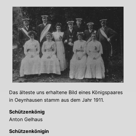
Das ältes­te uns erhal­te­ne Bild eines Königs­paa­res
in Oeyn­hau­sen stamm aus dem Jahr 1911.
Schüt­zen­kö­nig
Anton Gel­haus
Schüt­zen­kö­ni­gin