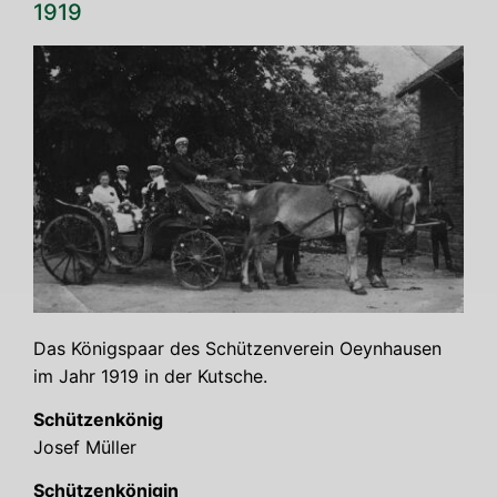
1919
Das Königs­paar des Schüt­zen­ver­ein Oeyn­hau­sen
im Jahr 1919 in der Kutsche.
Schüt­zen­kö­nig
Josef Mül­ler
Schüt­zen­kö­ni­gin