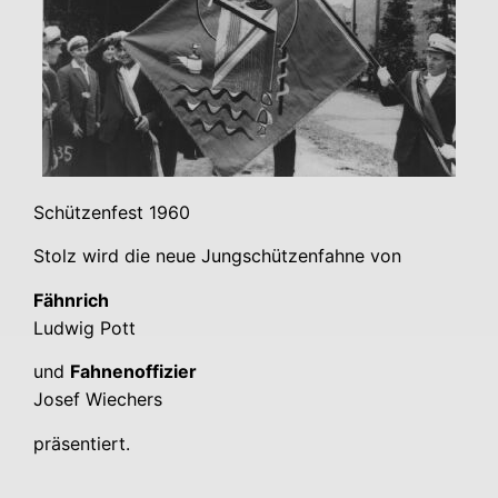
Schüt­zen­fest 1960
Stolz wird die neue Jung­schüt­zen­fah­ne von
Fähn­rich
Lud­wig Pott
und
Fah­nen­of­fi­zier
Josef Wie­chers
prä­sen­tiert.