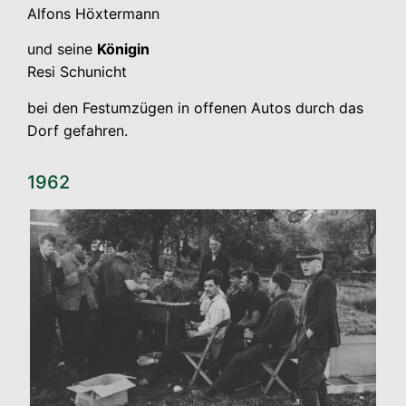
Alfons Höx­ter­mann
und sei­ne
Köni­gin
Resi Schuni­cht
bei den Fest­um­zü­gen in offe­nen Autos durch das
Dorf gefahren.
1962