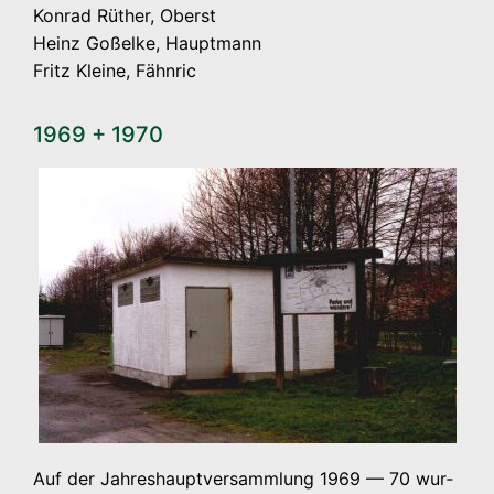
Kon­rad Rüt­her, Oberst
Heinz Goß­el­ke, Haupt­mann
Fritz Klei­ne, Fähnric
1969 + 1970
Auf der Jah­res­haupt­ver­samm­lung 1969 — 70 wur­