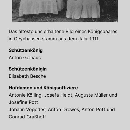
Das ältes­te uns erhal­te­ne Bild eines Königs­paa­res
in Oeyn­hau­sen stamm aus dem Jahr 1911.
Schüt­zen­kö­nig
Anton Gel­haus
Schüt­zen­kö­ni­gin
Eli­sa­beth Besche
Hof­da­men und Königs­of­fi­zie­re
Anto­nie Köl­ling, Jose­fa Heldt, Augus­te Mül­ler und
Jose­fi­ne Pott
Johann Vogedes, Anton Dre­wes, Anton Pott und
Con­rad Graßhoff