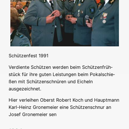
Schüt­zen­fest 1991
Ver­dien­te Schüt­zen wer­den beim Schüt­zen­früh­
stück für ihre guten Leis­tun­gen beim Pokal­schie­
ßen mit Schüt­zen­schnü­ren und Eicheln
ausgezeichnet.
Hier ver­lei­hen Oberst Robert Koch und Haupt­mann
Karl-Heinz Gro­ne­mei­er eine Schüt­zen­schnur an
Josef Gro­ne­mei­er sen