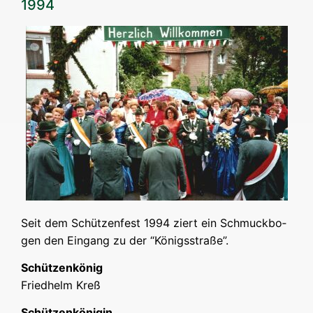
1994
Seit dem Schüt­zen­fest 1994 ziert ein Schmuck­bo­
gen den Ein­gang zu der “Königs­stra­ße”.
Schüt­zen­kö­nig
Fried­helm Kreß
Schüt­zen­kö­ni­gin