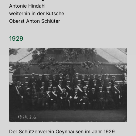
Anto­nie Hin­dahl
wei­ter­hin in der Kut­sche
Oberst Anton Schlüter
1929
Der Schüt­zen­ver­ein Oeyn­hau­sen im Jahr 1929