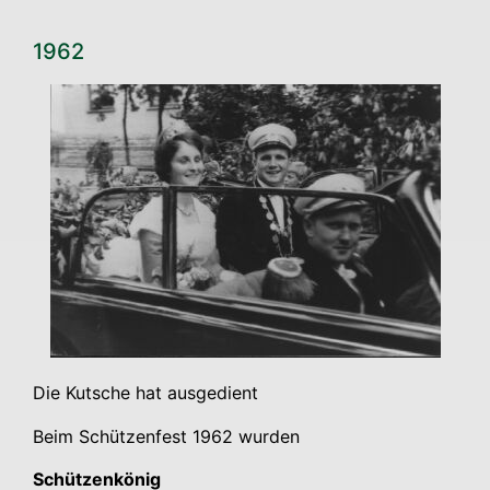
1962
Die Kut­sche hat ausgedient
Beim Schüt­zen­fest 1962 wurden
Schüt­zen­kö­nig