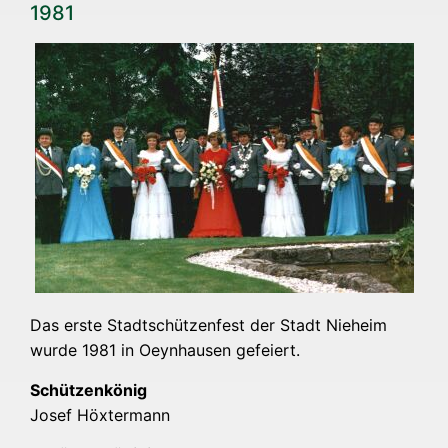
1981
Das ers­te Stadt­schüt­zen­fest der Stadt Nie­heim
wur­de 1981 in Oeyn­hau­sen gefeiert.
Schüt­zen­kö­nig
Josef Höx­ter­mann