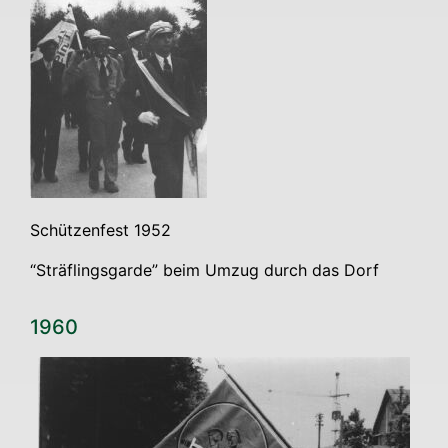
Schüt­zen­fest 1952
“Sträf­lings­gar­de” beim Umzug durch das Dorf
1960