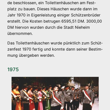
de beschlos­sen, ein Toi­let­ten­häus­chen am Fest­
platz zu bau­en. Die­ses Häus­chen wur­de dann im
Jahr 1970 in Eigen­leis­tung eini­ger Schüt­zen­brü­der
erstellt. Die Kos­ten betru­gen 6595,51 DM. 3000,00
DM hier­von wur­den durch die Stadt Nie­heim
übernommen.
Das Toi­let­ten­häus­chen wur­de pünkt­lich zum Schüt­
zen­fest 1970 fer­tig und konn­te dann sei­ner Bestim­
mung über­ge­ben werden.
1975