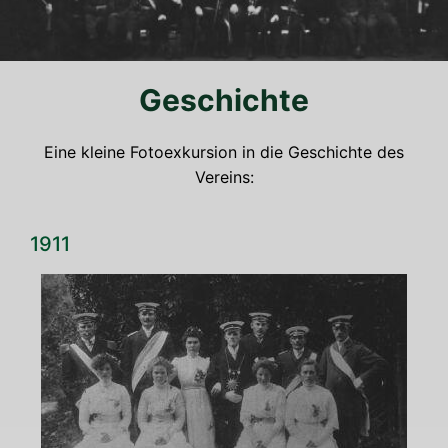
Geschich­te
Eine klei­ne Foto­ex­kur­si­on in die Geschich­te des
Vereins:
1911