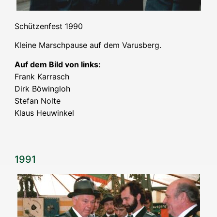
Schüt­zen­fest 1990
Klei­ne Marsch­pau­se auf dem Varusberg.
Auf dem Bild von links:
Frank Kar­rasch
Dirk Böwing­loh
Ste­fan Nol­te
Klaus Heu­win­kel
1991