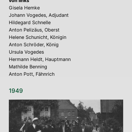
von links
Gise­la Hem­ke
Johann Vogedes, Adju­dant
Hil­de­gard Schnel­le
Anton Peliz­äus, Oberst
Hele­ne Schuni­cht, Köni­gin
Anton Schrö­der, König
Ursu­la Vogedes
Her­mann Heldt, Haupt­mann
Mat­hil­de Ben­ning
Anton Pott, Fähnrich
1949