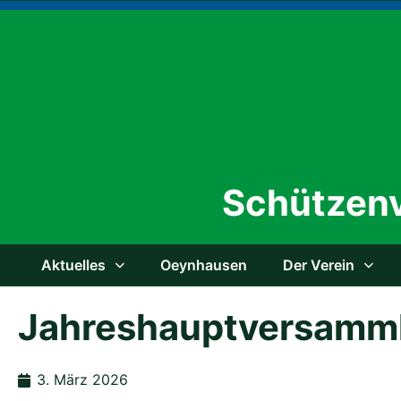
Schützenv
Aktu­el­les
Oeyn­hau­sen
Der Ver­ein
Jah­res­haupt­ver­sam
3. März 2026