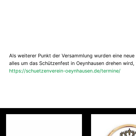
Als wei­te­rer Punkt der Ver­samm­lung wur­den eine neue 
alles um das Schüt­zen­fest in Oeyn­hau­sen dre­hen wird, vo
https://schuetzenverein-oeynhausen.de/termine/