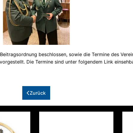
Bei­trags­ord­nung beschlos­sen, sowie die Ter­mi­ne des Ver­
r­ge­stellt. Die Ter­mi­ne sind unter fol­gen­dem Link ein­seh­b
Zurück