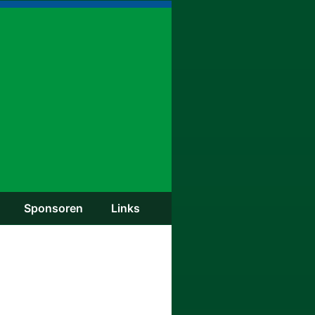
Spon­so­ren
Links