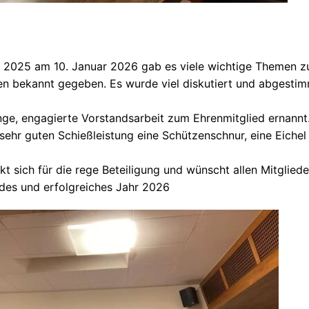
ahr 2025 am 10. Janu­ar 2026 gab es vie­le wich­ti­ge The­men 
n bekannt gege­ben. Es wur­de viel dis­ku­tiert und abgestim
an­ge, enga­gier­te Vor­stands­ar­beit zum Ehren­mit­glied ernan
r sehr guten Schieß­leis­tung eine Schüt­zen­schnur, eine Eich
t sich für die rege Betei­li­gung und wünscht allen Mit­glie­
des und erfolg­rei­ches Jahr 2026