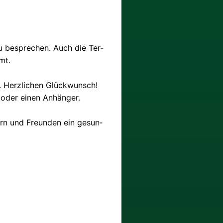
zu bespre­chen. Auch die Ter­
mt.
nt. Herz­li­chen Glückwunsch!
el oder einen Anhänger.
dern und Freun­den ein gesun­