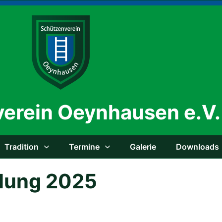
erein Oeynhausen e.V.
Tra­di­ti­on
Ter­mi­ne
Gale­rie
Down­loads
m­lung 2025