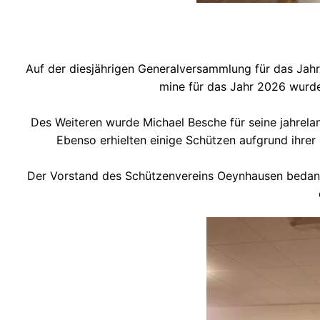
Auf der dies­jäh­ri­gen Gene­ral­ver­samm­lung für das J
mi­ne für das Jahr 2026 wur­de
Des Wei­te­ren wur­de Micha­el Besche für sei­ne jah­re­l
Eben­so erhiel­ten eini­ge Schüt­zen auf­grund ihre
Der Vor­stand des Schüt­zen­ver­eins Oeyn­hau­sen bedank